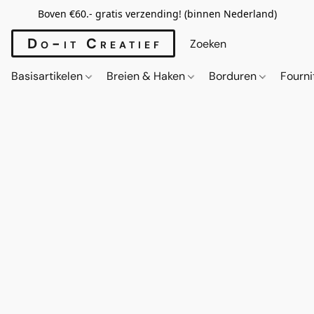
Boven €60.- gratis verzending! (binnen Nederland)
Do-it Creatief
Basisartikelen
Breien & Haken
Borduren
Fourn