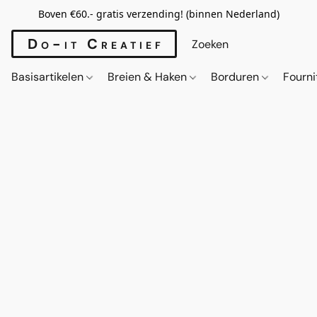
Boven €60.- gratis verzending! (binnen Nederland)
Do-it Creatief
Basisartikelen
Breien & Haken
Borduren
Fourn