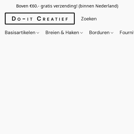
Boven €60.- gratis verzending! (binnen Nederland)
Do-it Creatief
Basisartikelen
Breien & Haken
Borduren
Fourn