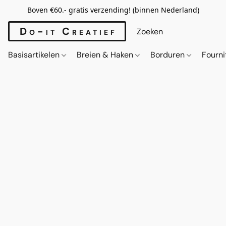
Boven €60.- gratis verzending! (binnen Nederland)
Do-it Creatief
Basisartikelen
Breien & Haken
Borduren
Fourn