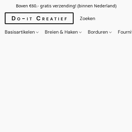
Boven €60.- gratis verzending! (binnen Nederland)
Do-it Creatief
Basisartikelen
Breien & Haken
Borduren
Fourn