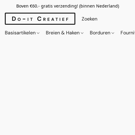
Boven €60.- gratis verzending! (binnen Nederland)
Do-it Creatief
Basisartikelen
Breien & Haken
Borduren
Fourn