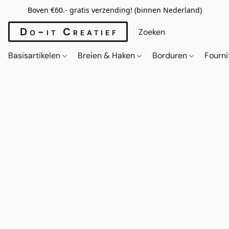
Boven €60.- gratis verzending! (binnen Nederland)
Do-it Creatief
Basisartikelen
Breien & Haken
Borduren
Fourn