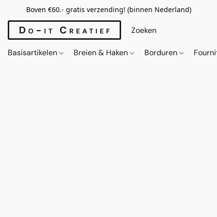
Boven €60.- gratis verzending! (binnen Nederland)
Do-it Creatief
Basisartikelen
Breien & Haken
Borduren
Fourn