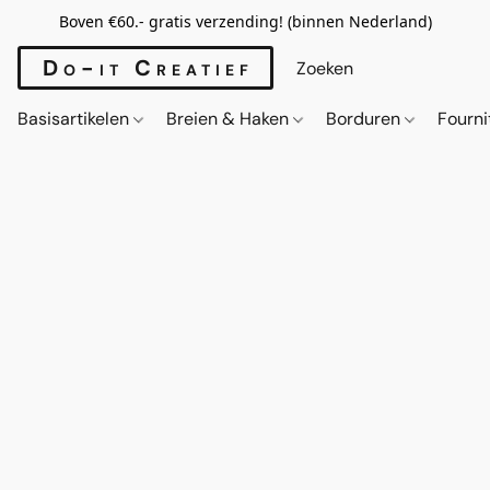
Boven €60.- gratis verzending! (binnen Nederland)
Do-it Creatief
Basisartikelen
Breien & Haken
Borduren
Fourn