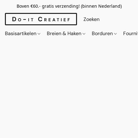
Boven €60.- gratis verzending! (binnen Nederland)
Do-it Creatief
Basisartikelen
Breien & Haken
Borduren
Fourn