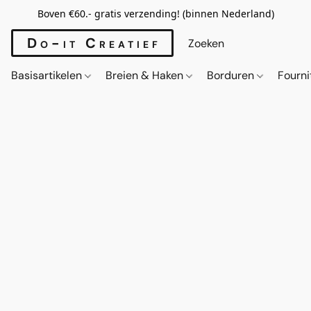
Boven €60.- gratis verzending! (binnen Nederland)
Do-it Creatief
Basisartikelen
Breien & Haken
Borduren
Fourn