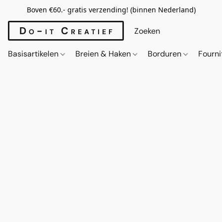
Boven €60.- gratis verzending! (binnen Nederland)
Do-it Creatief
Basisartikelen
Breien & Haken
Borduren
Fourn