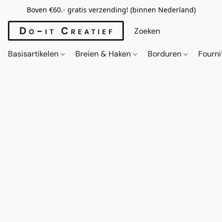
Boven €60.- gratis verzending! (binnen Nederland)
Do-it Creatief
Basisartikelen
Breien & Haken
Borduren
Fourn