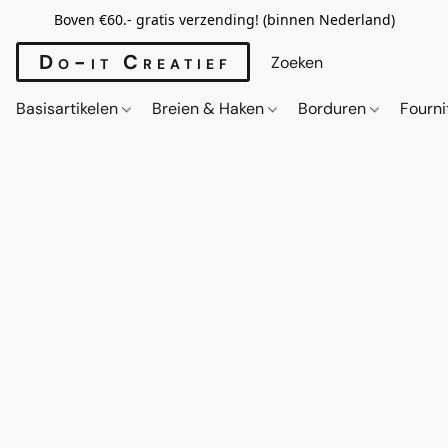
Boven €60.- gratis verzending! (binnen Nederland)
Do-it Creatief
Basisartikelen
Breien & Haken
Borduren
Fourn