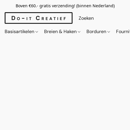
Boven €60.- gratis verzending! (binnen Nederland)
Do-it Creatief
Basisartikelen
Breien & Haken
Borduren
Fourn