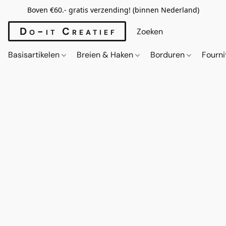
Boven €60.- gratis verzending! (binnen Nederland)
Do-it Creatief
Basisartikelen
Breien & Haken
Borduren
Fourn